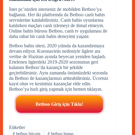
İster pc’nizden isterseniz de mobilden Betboo’ya
bağlanın. Her iki platformda da Betboo canlı bahis
servislerine katılabilirsiniz. Canlı bahis oyunlarına
katılırken maçları canlı izlemeyi de ihmal etmeyin.
Online bahis bürosu Betboo, canlı tv uygulaması ile
daha rahat bir canlı bahis deneyimi yaşatır.
Betboo bahis sitesi, 2020 yılında da kazandırmaya
devam ediyor. Koronavirüs nedeniyle liglere ara
verilse de Haziran ayında heyecan yeniden başladı.
Ertelenen liglerdeki 2019-2020 sezonunun geri
kalanını Betboo’da kazançlı bir şekilde
geçirebilirsiniz. Aynı zamanda önümüzdeki sezonda
da Betboo ile kazançlarınızı arttırabilirsiniz. Ücretsiz
kayıt olun ve kesintisiz kazançlar elde edin.
Betboo’ya hızlı giriş yapmak için hemen tıklayın.
Betboo Giriş için Tıkla!
Etiketler
#
betboo bitcoin
#
betboo bonus