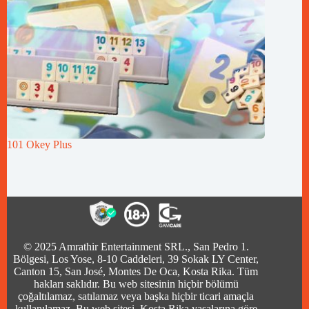
101 Okey Plus
© 2025 Amrathir Entertainment SRL., San Pedro 1.
Bölgesi, Los Yose, 8-10 Caddeleri, 39 Sokak LY Center,
Canton 15, San José, Montes De Oca, Kosta Rika. Tüm
hakları saklıdır. Bu web sitesinin hiçbir bölümü
çoğaltılamaz, satılamaz veya başka hiçbir ticari amaçla
kullanılamaz. Bu web sitesi, Kosta Rika yasalarına göre