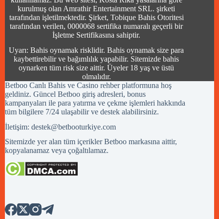
kurulmuş olan Amrathir Entertainment SRL. şirketi
tarafından işletilmektedir. Şirket, Tobique Bahis Otoritesi
tarafından verilen, 0000068 sertifika numaralı geçerli bir
İşletme Sertifikasına sahiptir.
Uyarı: Bahis oynamak risklidir. Bahis oynamak size para
kaybettirebilir ve bağımlılık yapabilir. Sitemizde bahis
oynarken tüm risk size aittir. Üyeler 18 yaş ve üstü
olmalıdır.
Betboo Canlı Bahis ve Casino rehber platformuna hoş
geldiniz. Güncel Betboo giriş adresleri, bonus
kampanyaları ile para yatırma ve çekme işlemleri hakkında
tüm bilgilere 7/24 ulaşabilir ve destek alabilirsiniz.
İletişim: destek@betbooturkiye.com
Sitemizde yer alan tüm içerikler Betboo markasına aittir,
kopyalanamaz veya çoğaltılamaz.