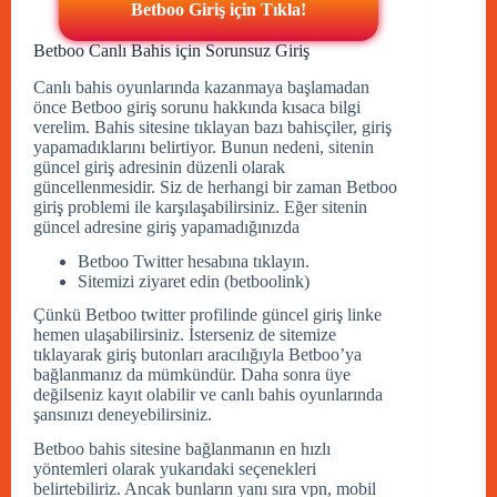
Betboo Giriş için Tıkla!
Betboo Canlı Bahis için Sorunsuz Giriş
Canlı bahis oyunlarında kazanmaya başlamadan
önce Betboo giriş sorunu hakkında kısaca bilgi
verelim. Bahis sitesine tıklayan bazı bahisçiler, giriş
yapamadıklarını belirtiyor. Bunun nedeni, sitenin
güncel giriş adresinin düzenli olarak
güncellenmesidir. Siz de herhangi bir zaman Betboo
giriş problemi ile karşılaşabilirsiniz. Eğer sitenin
güncel adresine giriş yapamadığınızda
Betboo Twitter hesabına tıklayın.
Sitemizi ziyaret edin (betboolink)
Çünkü Betboo twitter profilinde güncel giriş linke
hemen ulaşabilirsiniz. İsterseniz de sitemize
tıklayarak giriş butonları aracılığıyla Betboo’ya
bağlanmanız da mümkündür. Daha sonra üye
değilseniz kayıt olabilir ve canlı bahis oyunlarında
şansınızı deneyebilirsiniz.
Betboo bahis sitesine bağlanmanın en hızlı
yöntemleri olarak yukarıdaki seçenekleri
belirtebiliriz. Ancak bunların yanı sıra vpn, mobil